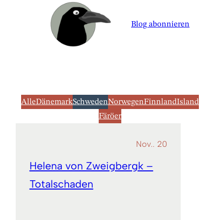
Blog abonnieren
Alle
Dänemark
Schweden
Norwegen
Finnland
Island
Färöer
Nov.. 20
Helena von Zweigbergk –
Totalschaden