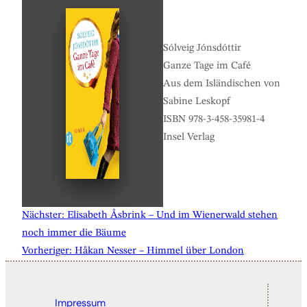
Sólveig Jónsdóttir
Ganze Tage im Café
Aus dem Isländischen von
Sabine Leskopf
ISBN 978-3-458-35981-4
Insel Verlag
Nächster:
Elisabeth Åsbrink – Und im Wienerwald stehen
noch immer die Bäume
Vorheriger:
Håkan Nesser – Himmel über London
Impressum